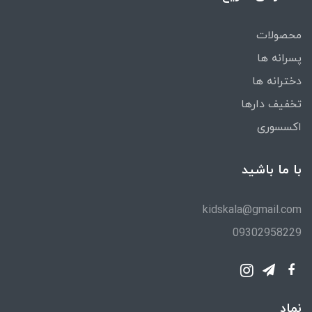
محصولات
پسرانه ها
دخترانه ها
تخفیف دارها
اکسسوری
با ما باشید
kidskala@gmail.com
09302958229
نماد