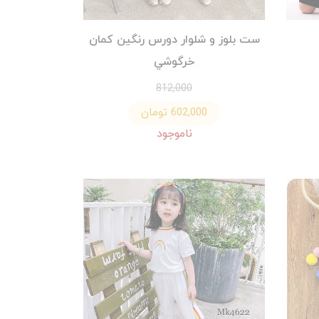
ست بلوز و شلوار دورس رنگين كمان
خرگوشي
812,000
602,000 تومان
ناموجود