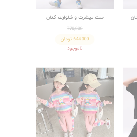
ان
ست تيشرت و شلوارك كتان
770,000
644,000 تومان
ناموجود