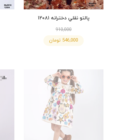
پالتو نقلي دخترانه ١٢٠٨١
910,000
546,000 تومان