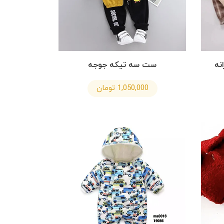
نه
ست سه تيكه جوجه
1,050,000 تومان