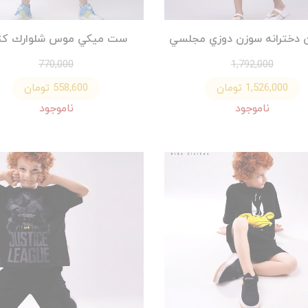
ن دخترانه سوزن دوزي مجلسي
ست ميكي موس شلوارك كت
770,000
1,792,000
1,526,000 تومان
558,600 تومان
ناموجود
ناموجود