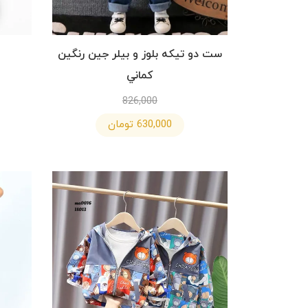
ست دو تيكه بلوز و بيلر جين رنگين
كماني
826,000
630,000 تومان