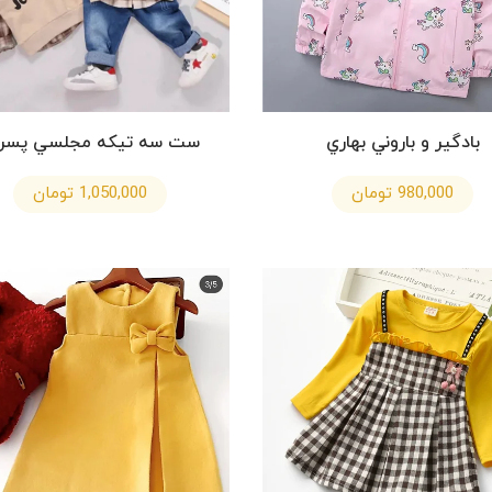
بادگير و باروني بهاري
ست سه تيكه مجلسي پسرا
980,000 تومان
1,050,000 تومان