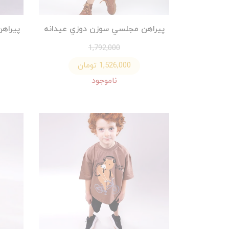
پيراهن مجلسي سوزن دوزي عيدانه
پيراه
1,792,000
1,526,000 تومان
ناموجود