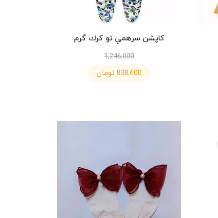
كاپشن سرهمي تو كرك گرم
1,246,000
838,600 تومان