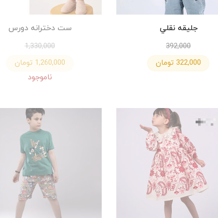
جليقه نقلي
ست دخترانه دورس
1,330,000
392,000
322,000 تومان
1,260,000 تومان
ناموجود