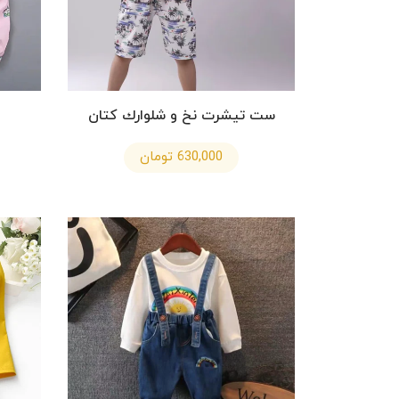
ست تيشرت نخ و شلوارك كتان
630,000 تومان