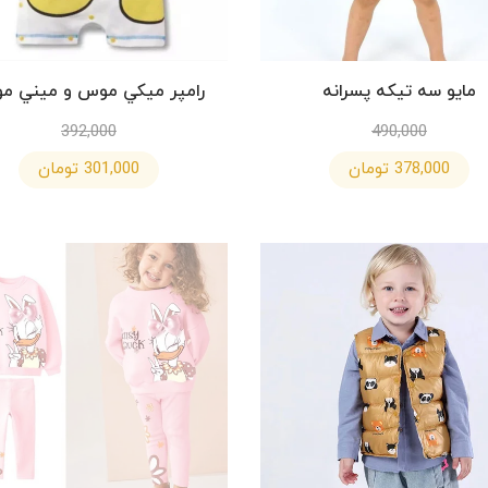
مايو سه تيكه پسرانه
رامپر ميكي موس و ميني م
392,000
490,000
378,000 تومان
301,000 تومان