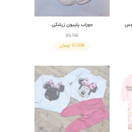
وس
جوراب پاپیون زرشکی
85,750
57,050 تومان