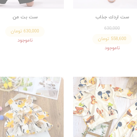
ست اردك جذاب
ست بت من
630,000
630,000 تومان
558,600 تومان
ناموجود
ناموجود