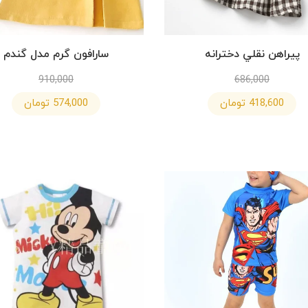
پيراهن نقلي دخترانه
سارافون گرم مدل گندم
910,000
686,000
418,600 تومان
574,000 تومان