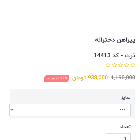
پيراهن دخترانه
ترك - کد 14413
1,190,000
938,000
تومان
22% تخفیف
سايز
تعداد