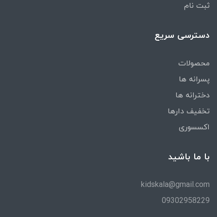
ثبت نام
دسترسی سریع
محصولات
پسرانه ها
دخترانه ها
تخفیف دارها
اکسسوری
با ما باشید
kidskala@gmail.com
09302958229