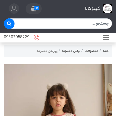
کیدزکالا
0
09302958229
خانه
محصولات
لباس دخترانه
پيراهن دخترانه