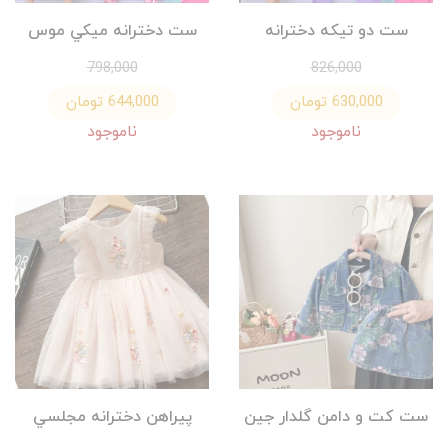
ست دو تيكه دخترانه
ست دخترانه ميكي موس
798,000
826,000
630,000 تومان
644,000 تومان
ناموجود
ناموجود
ست كت و دامن گلدار جين
پيراهن دخترانه مجلسي