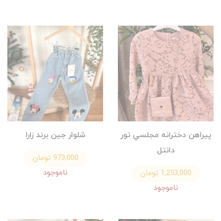
پيراهن دخترانه مجلسي تور
شلوار جين برند زارا
دانتل
973,000 تومان
ناموجود
1,253,000 تومان
ناموجود