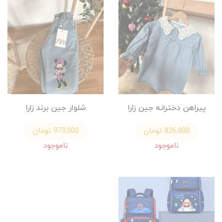
پيراهن دخترانه جين زارا
شلوار جين برند زارا
826,000 تومان
973,000 تومان
ناموجود
ناموجود