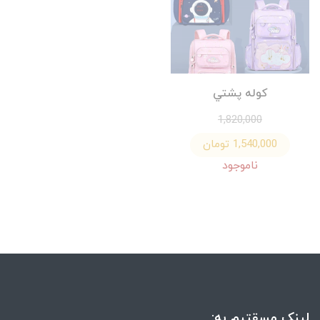
كوله پشتي
1,820,000
1,540,000 تومان
ناموجود
لینک مسقتیم به: