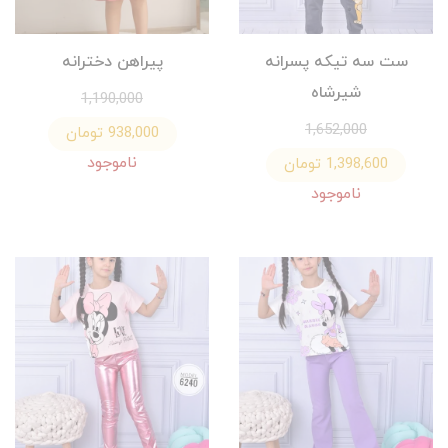
ست سه تيكه پسرانه
پيراهن دخترانه
شيرشاه
1,190,000
1,652,000
938,000 تومان
ناموجود
1,398,600 تومان
ناموجود