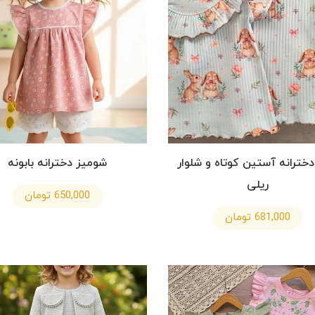
ترانه آستین کوتاه و شلوار
شومیز دخترانه بابونه
ریلی
650,000 تومان
681,000 تومان