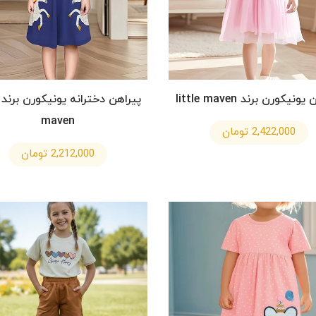
نیکورن برند little maven
maven
2,422,000 تومان
2,212,000 تومان