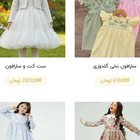
سارافون نخی گلدوزی
ست کت و سارافون
610,000 تومان
2,072,000 تومان