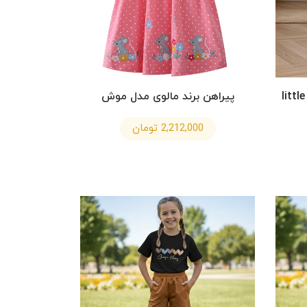
پیراهن دخترانه یونیکورن برند little
پیراهن برند مالوی مدل موش
2,212,000 تومان