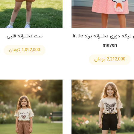
پیراهن تیکه دوزی دخترانه برند little
ست دخترانه قلبی
maven
1,092,000 تومان
2,212,000 تومان