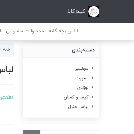
کیدزکالا
لباس بچه گانه
محصولات سفارشی
ا
دسته‌بندی
خانه
لباس
مجلسی
اسپرت
نوزادی
کیف و کفش
کالکشن 
لباس منزل