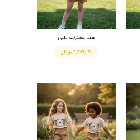
ست دخترانه قلبی
1,092,000 تومان