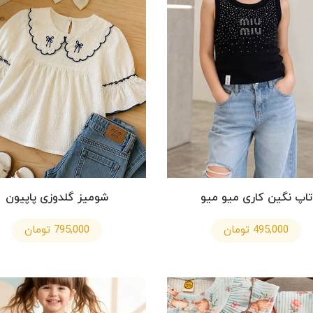
تاپ نگین کاری میو میو
شومیز گلدوزی پاپیون
495,000 تومان
795,000 تومان