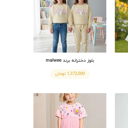
بلوز دخترانه برند malwee
1,372,000 تومان