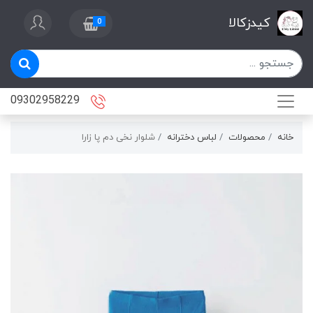
کیدزکالا
0
09302958229
خانه
محصولات
لباس دخترانه
شلوار نخی دم پا زارا