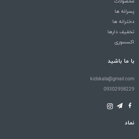
محصولات
پسرانه ها
دخترانه ها
تخفیف دارها
اکسسوری
با ما باشید
kidskala@gmail.com
09302958229
نماد