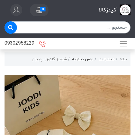
کیدزکالا
0
09302958229
خانه
محصولات
لباس دخترانه
شومیز گلدوزی پاپیون