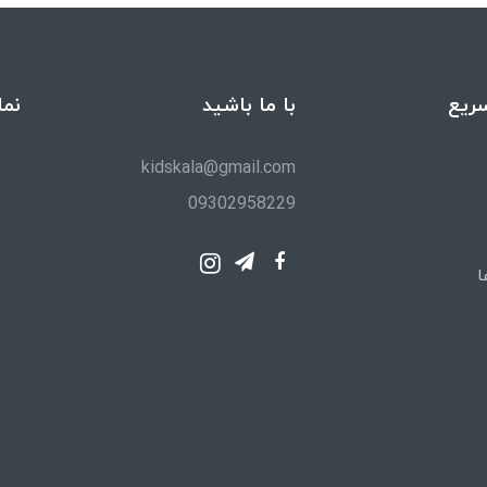
ریع
با ما باشید
نما
kidskala@gmail.com
09302958229
ا