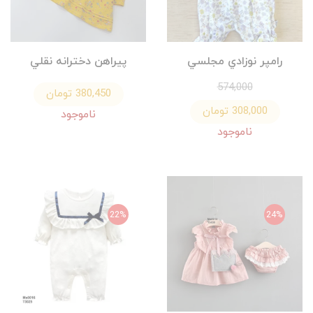
رامپر نوزادي مجلسي
پيراهن دخترانه نقلي
574,000
380,450 تومان
308,000 تومان
ناموجود
ناموجود
22%
24%