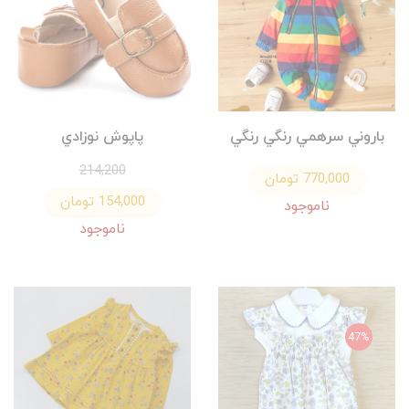
باروني سرهمي رنگي رنگي
پاپوش نوزادي
214,200
770,000 تومان
154,000 تومان
ناموجود
ناموجود
47%