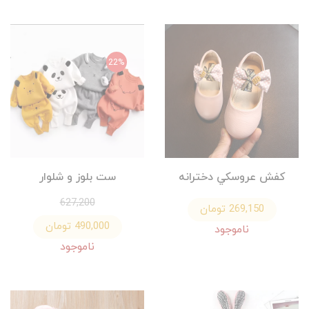
22%
كفش عروسكي دخترانه
ست بلوز و شلوار
627,200
269,150 تومان
490,000 تومان
ناموجود
ناموجود