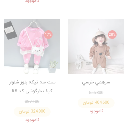
ناموجود
17%
28%
سرهمي خرسي
ست سه تيكه بلوز شلوار
كيف خرگوشي كد RS
555,800
387,100
404,600 تومان
ناموجود
324,800 تومان
ناموجود