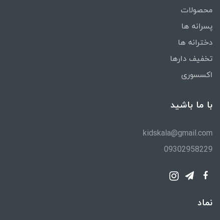
محصولات
پسرانه ها
دخترانه ها
تخفیف دارها
اکسسوری
با ما باشید
kidskala@gmail.com
09302958229
نماد