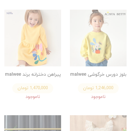
بلوز دورس خرگوشی malwee
پیراهن دخترانه برند malwee
1,246,000 تومان
1,470,000 تومان
ناموجود
ناموجود