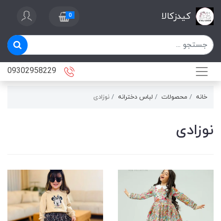
کیدزکالا
0
09302958229
خانه
محصولات
لباس دخترانه
نوزادی
نوزادی