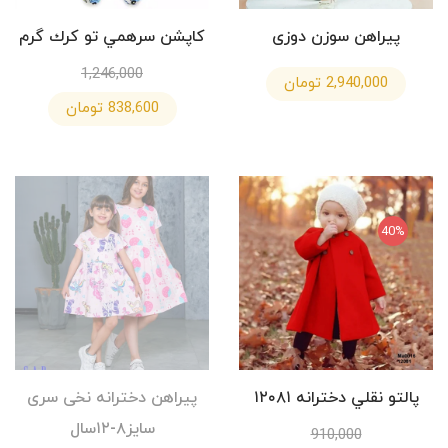
پیراهن سوزن دوزی
كاپشن سرهمي تو كرك گرم
1,246,000
2,940,000 تومان
838,600 تومان
40%
پالتو نقلي دخترانه ١٢٠٨١
پیراهن دخترانه نخی سری
سایز۸-۱۲سال
910,000