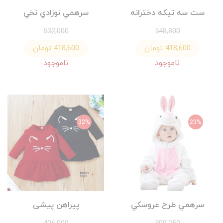
ست سه تيكه دخترانه
سرهمي نوزادي نخي
532,000
548,800
418,600 تومان
418,600 تومان
ناموجود
ناموجود
32%
23%
سرهمي طرح عروسكي
پیراهن پیشی