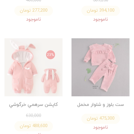
406,000
509,250
394,100 تومان
277,200 تومان
ناموجود
ناموجود
23%
ست بلوز و شلوار مخمل
كاپشن سرهمي خرگوشي
630,000
475,300 تومان
488,600 تومان
ناموجود