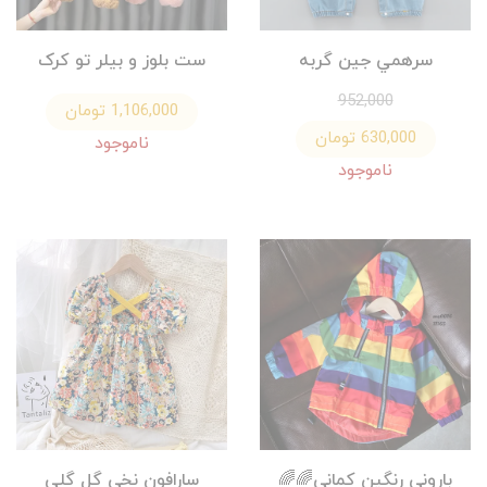
سرهمي جين گربه
ست بلوز و بيلر تو کرک
952,000
1,106,000 تومان
630,000 تومان
ناموجود
ناموجود
باروني رنگين كماني🌈🌈
سارافون نخي گل گلي