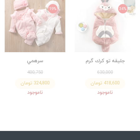
19%
34%
جليقه تو كرك گرم
سرهمي
400,750
630,000
418,600 تومان
324,800 تومان
ناموجود
ناموجود