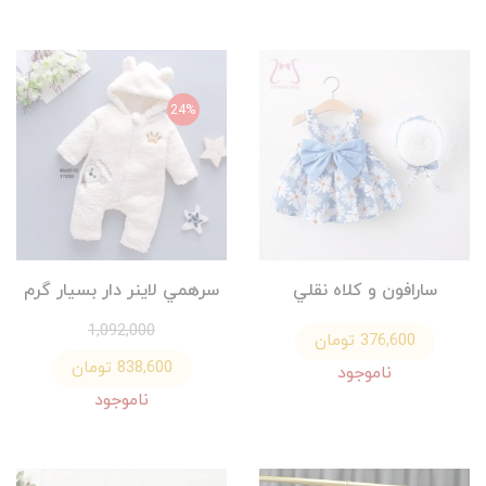
24%
سارافون و كلاه نقلي
سرهمي لاينر دار بسيار گرم
1,092,000
376,600 تومان
838,600 تومان
ناموجود
ناموجود