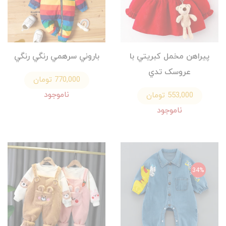
پيراهن مخمل كبريتي با
باروني سرهمي رنگي رنگي
عروسک تدي
770,000 تومان
ناموجود
553,000 تومان
ناموجود
34%