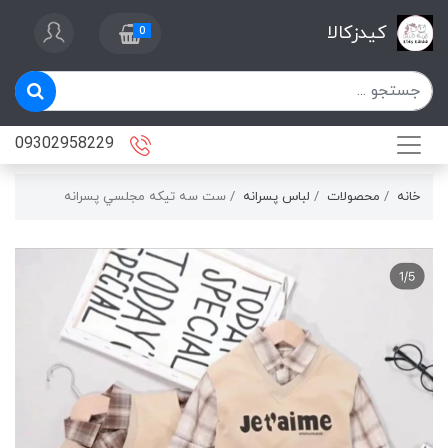
کیدزکالا
0
09302958229
خانه
محصولات
لباس پسرانه
ست سه تيكه مجلسي پسرانه