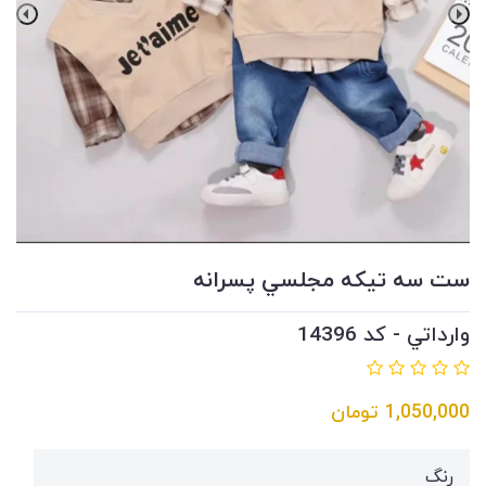
ست سه تيكه مجلسي پسرانه
وارداتي - کد 14396
1,050,000
تومان
رنگ