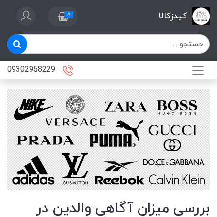
کیدزکالا
0
09302958229
بررسی میزان آگاهی والدین در