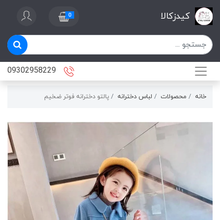
کیدزکالا
0
09302958229
خانه
محصولات
لباس دخترانه
پالتو دخترانه فوتر ضخيم