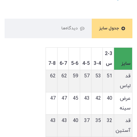
جدول سایز
دیدگاه‌ها
2-3
سایز
س
3-4
4-5
5-6
6-7
7-8
قد
51
53
57
59
62
62
لباس
عرض
40
42
43
45
47
47
سینه
قد
32
35
37
40
43
43
آستین