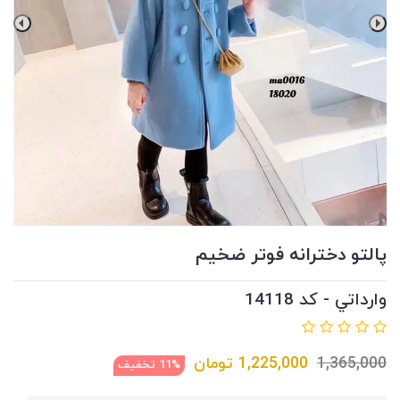
پالتو دخترانه فوتر ضخيم
وارداتي - کد 14118
1,365,000
1,225,000
تومان
11% تخفیف