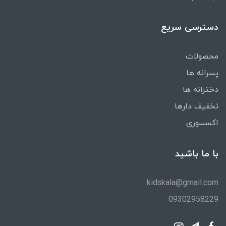
دسترسی سریع
محصولات
پسرانه ها
دخترانه ها
تخفیف دارها
اکسسوری
با ما باشید
kidskala@gmail.com
09302958229