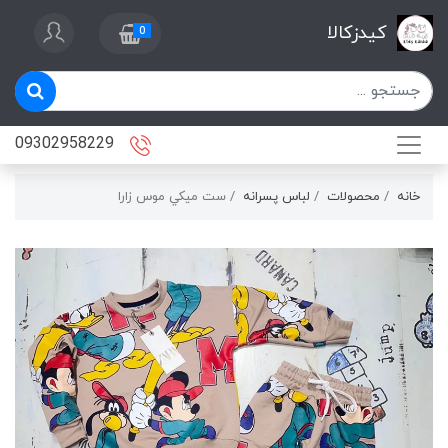
کیدزکالا
0
09302958229
خانه
محصولات
لباس پسرانه
ست ميكي موس زارا