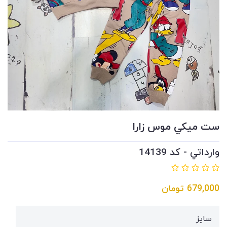
ست ميكي موس زارا
وارداتي - کد 14139
679,000
تومان
سايز