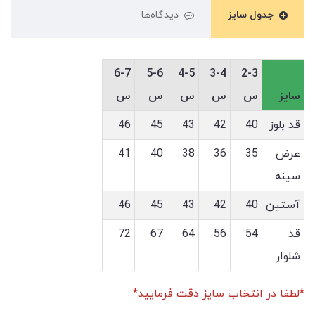
جدول سایز
دیدگاه‌ها
6-7
5-6
4-5
3-4
2-3
سایز
س
س
س
س
س
قد بلوز
40
42
43
45
46
عرض
35
36
38
40
41
سینه
آستین
40
42
43
45
46
قد
54
56
64
67
72
شلوار
*لطفا در انتخاب سایز دقت فرمایید*