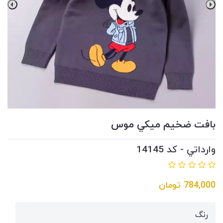
بافت ضخيم ميكي موس
وارداتي - کد 14145
784,000
تومان
رنگ