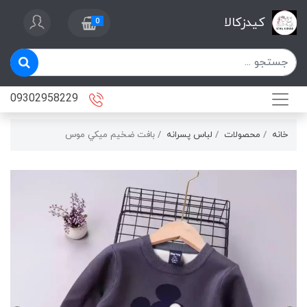
کیدزکالا
0
09302958229
خانه
محصولات
لباس پسرانه
بافت ضخيم ميكي موس