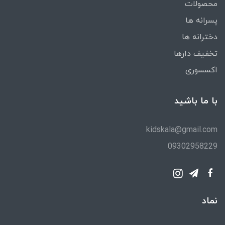
محصولات
پسرانه ها
دخترانه ها
تخفیف دارها
اکسسوری
با ما باشید
kidskala@gmail.com
09302958229
نماد