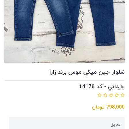
شلوار جين ميكي موس برند زارا
وارداتي - کد 14178
798,000
تومان
سايز