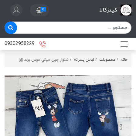
کیدزکالا
0
09302958229
خانه
محصولات
لباس پسرانه
شلوار جين ميكي موس برند زارا