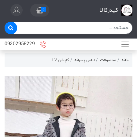
کیدزکالا
0
09302958229
خانه
محصولات
لباس پسرانه
كاپشن LV