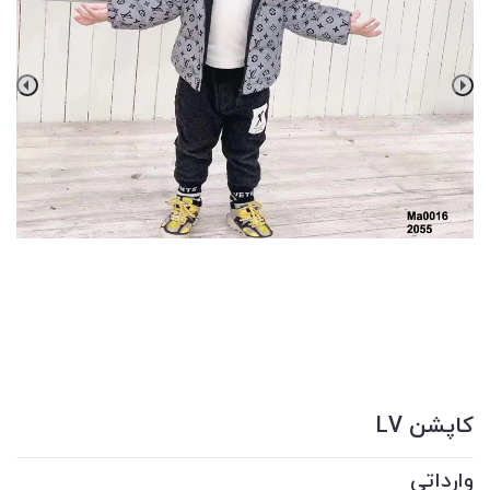
كاپشن LV
وارداتي