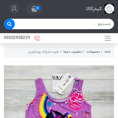
کیدزکالا
0
09302958229
خانه
محصولات
تخفیف دارها
مايو دخترانه يونيكورن