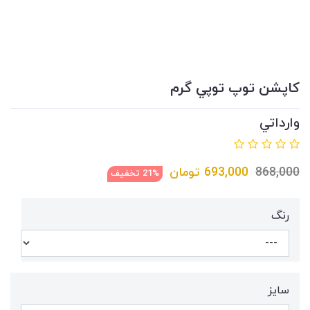
كاپشن توپ توپي گرم
وارداتي
868,000
693,000
تومان
21% تخفیف
رنگ
سايز