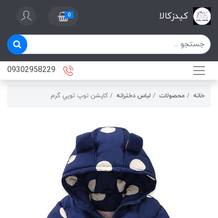
کیدزکالا
0
09302958229
خانه
محصولات
لباس دخترانه
كاپشن توپ توپي گرم