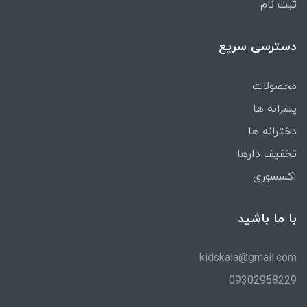
ثبت نام
دسترسی سریع
محصولات
پسرانه ها
دخترانه ها
تخفیف دارها
اکسسوری
با ما باشید
kidskala@gmail.com
09302958229