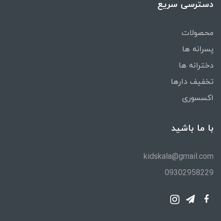
دسترسی سریع
محصولات
پسرانه ها
دخترانه ها
تخفیف دارها
اکسسوری
با ما باشید
kidskala@gmail.com
09302958229