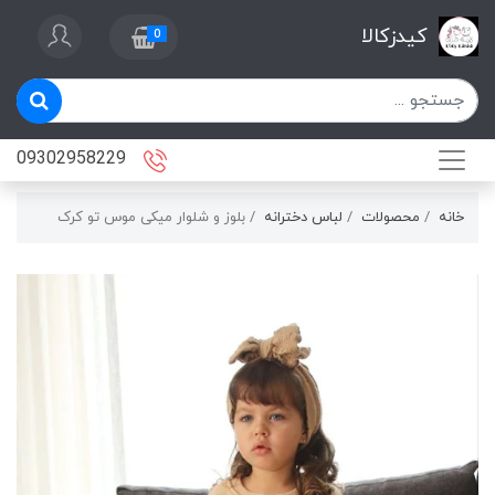
کیدزکالا
0
09302958229
خانه
محصولات
لباس دخترانه
بلوز و شلوار میکی موس تو کرک