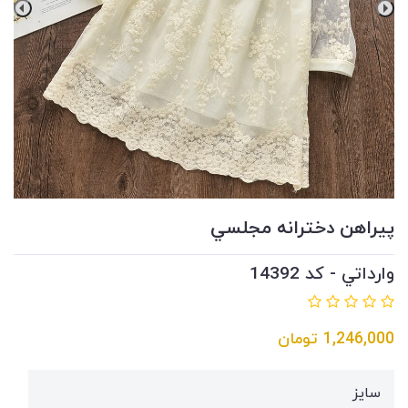
پيراهن دخترانه مجلسي
وارداتي - کد 14392
1,246,000
تومان
سايز