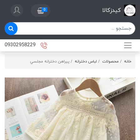
کیدزکالا
0
09302958229
خانه
محصولات
لباس دخترانه
پيراهن دخترانه مجلسي