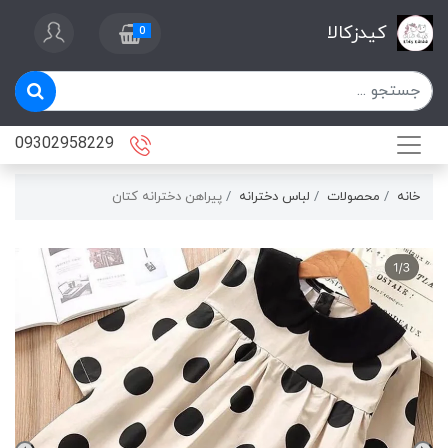
کیدزکالا
0
09302958229
خانه
محصولات
لباس دخترانه
پيراهن دخترانه كتان