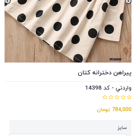
پيراهن دخترانه كتان
واردتي - کد 14398
784,000
تومان
سايز