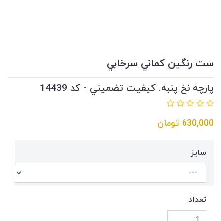
ست رنگين كماني سرخابي
پارچه نخ پنبه. كيفيت تضميني - کد 14439
630,000
تومان
سايز
تعداد