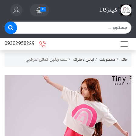
کیدزکالا
0
09302958229
خانه
محصولات
لباس دخترانه
ست رنگين كماني سرخابي