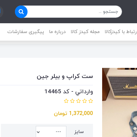
رتباط با کیدزکالا
مجله کیدز کالا
درباره ما
پیگیری سفارشات
ست كراپ و بيلر جين
وارداتي - کد 14465
1,372,000
تومان
سايز