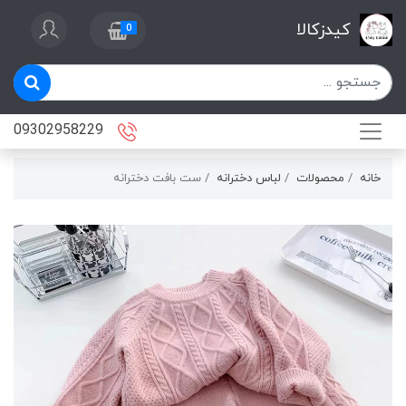
کیدزکالا
0
09302958229
خانه
محصولات
لباس دخترانه
ست بافت دخترانه