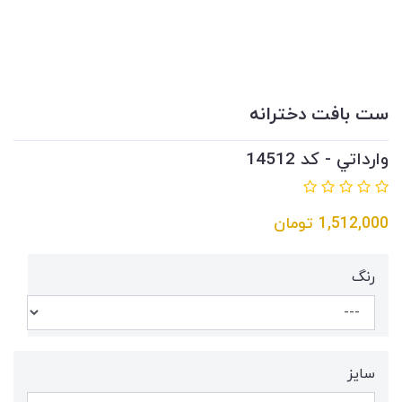
ست بافت دخترانه
وارداتي - کد 14512
1,512,000
تومان
رنگ
سايز