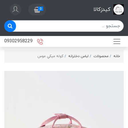
کیدزکالا
0
09302958229
خانه
محصولات
لباس دخترانه
كوله ميكي موس