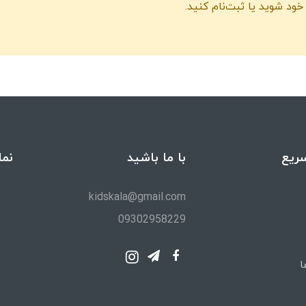
خود شوید یا ثبت‌نام کنید.
ریع
با ما باشید
نما
kidskala@gmail.com
09302958229
ا