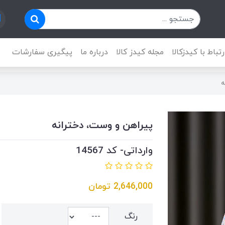
رتباط با کیدزکالا
مجله کیدز کالا
درباره ما
پیگیری سفارشات
ه
پیراهن و وست، دخترانه
وارداتی- کد 14567
2,646,000
تومان
رنگ