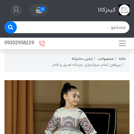
کیدزکالا
0
09302958229
خانه
محصولات
لباس دخترانه
پیراهن تمام سوزندوزی عیدانه اصیل و فاخر