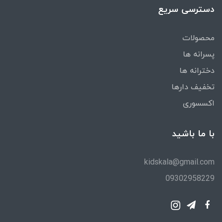
دسترسی سریع
محصولات
پسرانه ها
دخترانه ها
تخفیف دارها
اکسسوری
با ما باشید
kidskala@gmail.com
09302958229