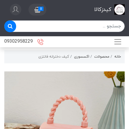
کیدزکالا
0
09302958229
خانه
محصولات
اکسسوری
کیف دخترانه فانتزی