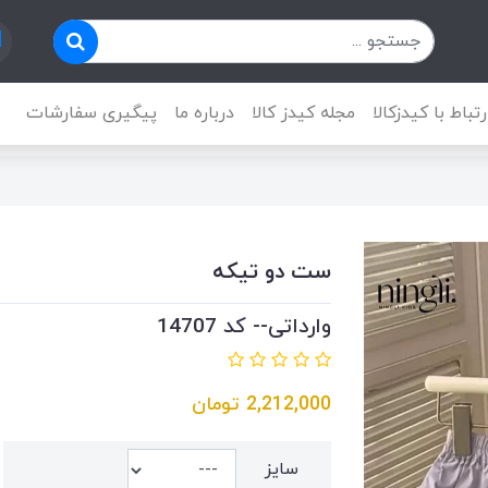
رتباط با کیدزکالا
مجله کیدز کالا
درباره ما
پیگیری سفارشات
ست دو تیکه
وارداتی-- کد 14707
2,212,000
تومان
سایز