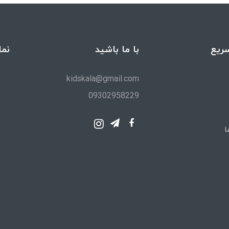
ریع
با ما باشید
نما
kidskala@gmail.com
09302958229
ا