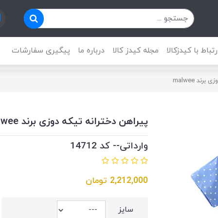
رتباط با کیدزکالا
مجله کیدز کالا
درباره ما
پیگیری سفارشات
رند malwee
پیراهن دخترانه تیکه دوزی برند malwee
وارداتی-- کد 14712
2,212,000
تومان
سایز