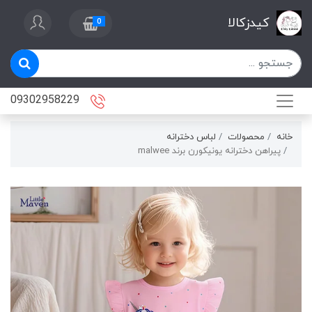
کیدزکالا
0
09302958229
خانه
محصولات
لباس دخترانه
پیراهن دخترانه یونیکورن برند malwee