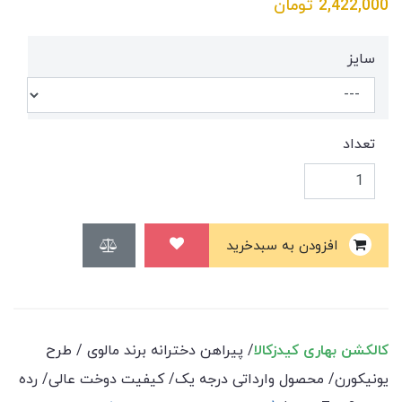
2,422,000
تومان
سایز
تعداد
افزودن به سبدخرید
کالکشن بهاری کیدزکالا
/ پیراهن دخترانه برند مالوی / طرح
یونیکورن/ محصول وارداتی درجه یک/ کیفیت دوخت عالی/ رده