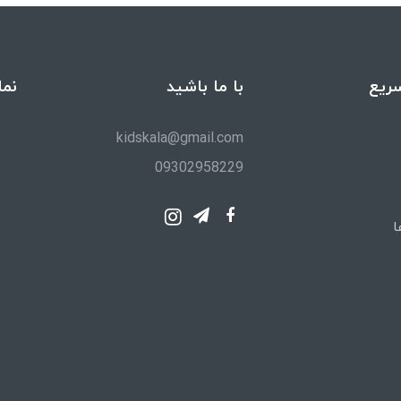
ریع
با ما باشید
نما
kidskala@gmail.com
09302958229
ا