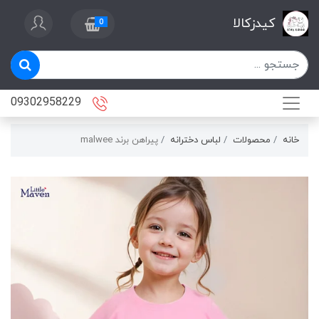
کیدزکالا
0
09302958229
خانه
محصولات
لباس دخترانه
پیراهن برند malwee