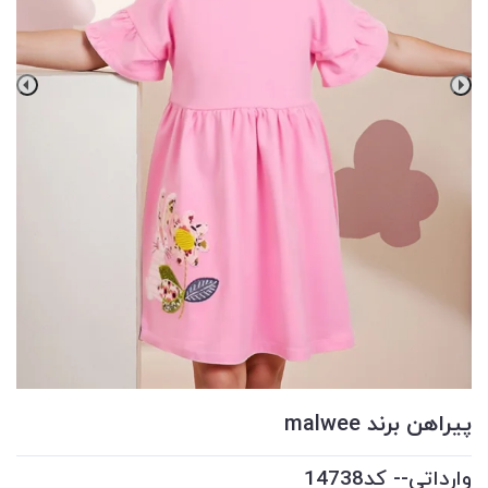
پیراهن برند malwee
وارداتی-- کد14738