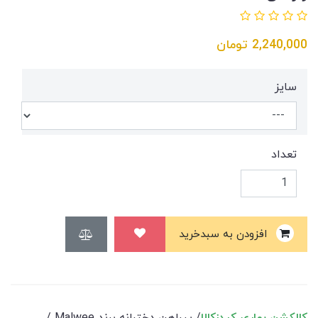
2,240,000
تومان
سایز
تعداد
افزودن به سبدخرید
کالکشن بهاری کیدزکالا
/ پیراهن دخترانه برند Malwee /