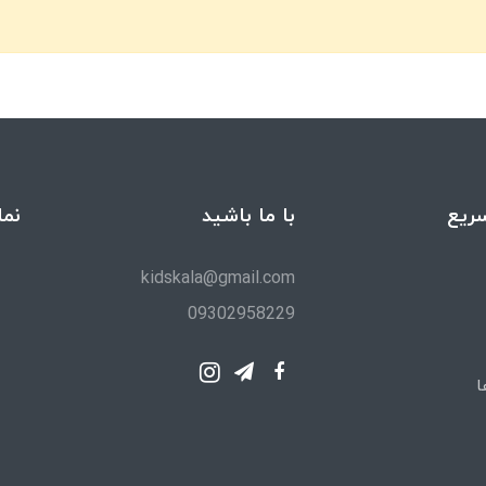
ریع
با ما باشید
نما
kidskala@gmail.com
09302958229
ا