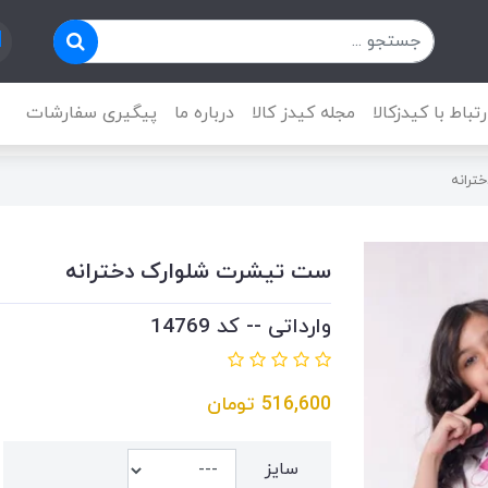
رتباط با کیدزکالا
مجله کیدز کالا
درباره ما
پیگیری سفارشات
ترانه
ست تیشرت شلوارک دخترانه
وارداتی -- کد 14769
516,600
تومان
سایز