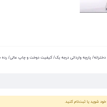
رانه/ پارچه وارداتی درجه یک/ کیفیت دوخت و چاپ عالی/ رده سنی 3تا8
خود شوید یا ثبت‌نام کنید.