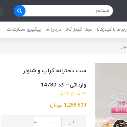
رتباط با کیدزکالا
مجله کیدز کالا
درباره ما
پیگیری سفارشات
وار
ست دخترانه کراپ و شلوار
وارداتی-- کد 14780
1,258,600
تومان
سایز