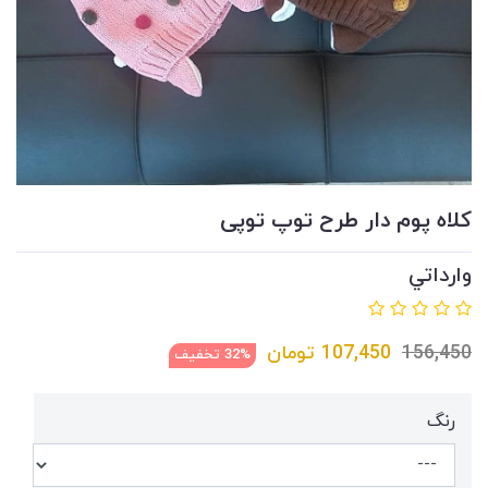
کلاه پوم دار طرح توپ توپی
وارداتي
156,450
107,450
تومان
32% تخفیف
رنگ