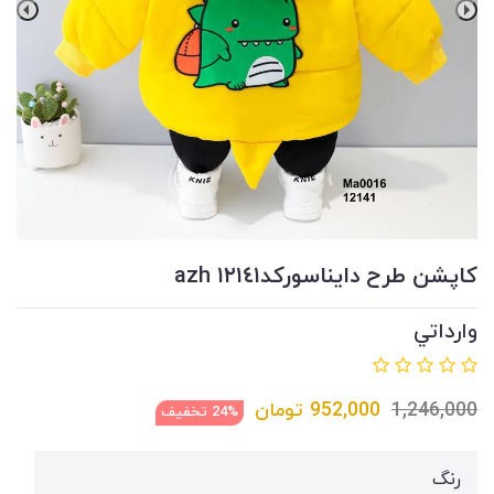
كاپشن طرح دايناسوركد١٢١٤١ azh
وارداتي
1,246,000
952,000
تومان
24% تخفیف
رنگ