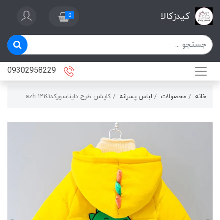
کیدزکالا
0
09302958229
خانه
محصولات
لباس پسرانه
كاپشن طرح دايناسوركد١٢١٤١ azh