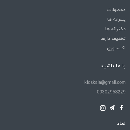
محصولات
پسرانه ها
دخترانه ها
تخفیف دارها
اکسسوری
با ما باشید
kidskala@gmail.com
09302958229
نماد