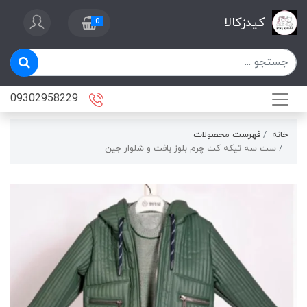
کیدزکالا
0
09302958229
خانه
فهرست محصولات
ست سه تيكه كت چرم بلوز بافت و شلوار جين