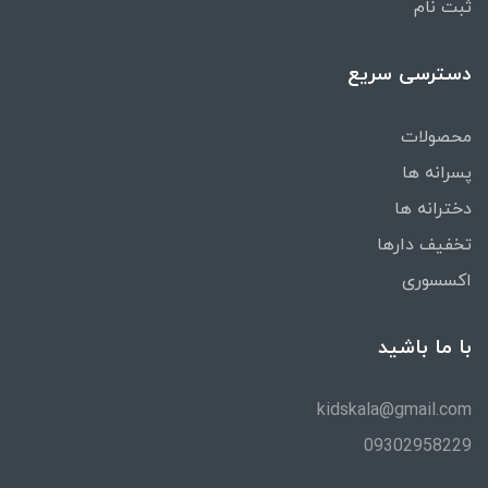
ثبت نام
دسترسی سریع
محصولات
پسرانه ها
دخترانه ها
تخفیف دارها
اکسسوری
با ما باشید
kidskala@gmail.com
09302958229