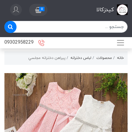
کیدزکالا
0
09302958229
خانه
محصولات
لباس دخترانه
پيراهن دخترانه مجلسي