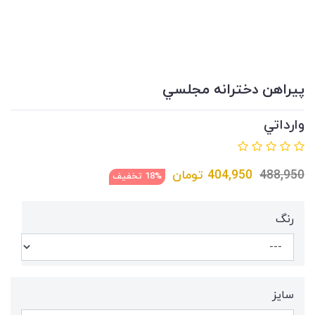
پيراهن دخترانه مجلسي
وارداتي
488,950
404,950
تومان
18% تخفیف
رنگ
سايز