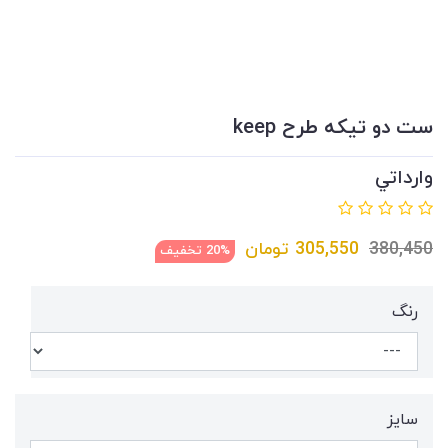
ست دو تیکه طرح keep
وارداتي
380,450
305,550
تومان
20% تخفیف
رنگ
سایز