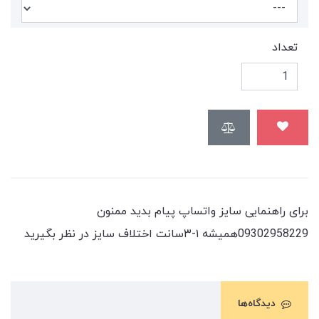
تعداد
برای راهنمایی سایز واتساپ پیام بدید ممنون
09302958229هميشه ١-٣سانت اختلاف سايز در نظر بگيريد
دیدگاه‌ها