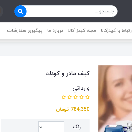
رتباط با کیدزکالا
مجله کیدز کالا
درباره ما
پیگیری سفارشات
كيف مادر و كودك
وارداتي
784,350
تومان
رنگ