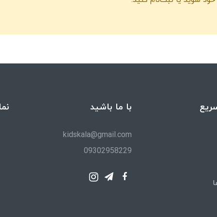
ریع
با ما باشید
نما
kidskala@gmail.com
09302958229
ا