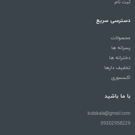
ثبت نام
دسترسی سریع
محصولات
پسرانه ها
دخترانه ها
تخفیف دارها
اکسسوری
با ما باشید
kidskala@gmail.com
09302958229