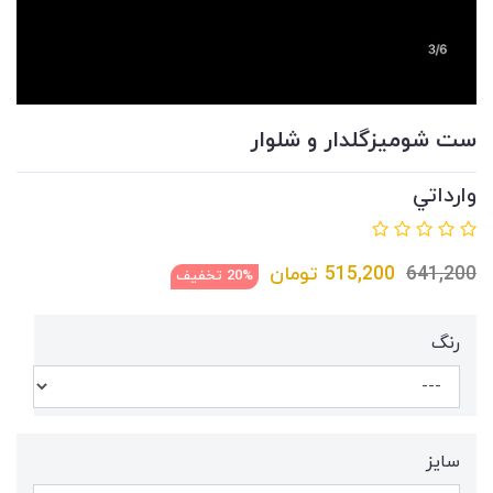
ست شوميزگلدار و شلوار
وارداتي
641,200
515,200
تومان
20% تخفیف
رنگ
سايز