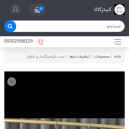
کیدزکالا
0
09302958229
خانه
محصولات
تخفیف دارها
ست شوميزگلدار و شلوار