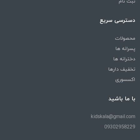
ثبت نام
دسترسی سریع
محصولات
پسرانه ها
دخترانه ها
تخفیف دارها
اکسسوری
با ما باشید
kidskala@gmail.com
09302958229