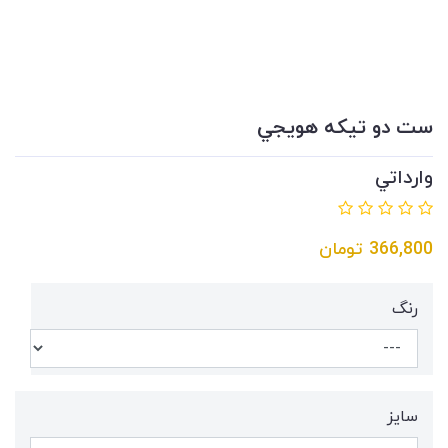
ست دو تيكه هويجي
وارداتي
366,800
تومان
رنگ
سايز