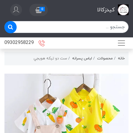
کیدزکالا
0
09302958229
خانه
محصولات
لباس پسرانه
ست دو تيكه هويجي