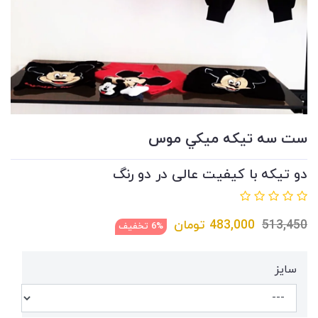
ست سه تيكه ميكي موس
دو تیکه با کیفیت عالی در دو رنگ
513,450
483,000
تومان
6% تخفیف
سايز