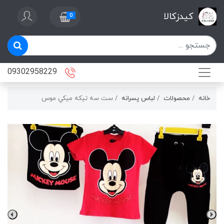
کیدزکالا
0
09302958229
خانه
محصولات
لباس پسرانه
ست سه تيكه ميكي موس