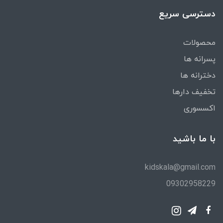
دسترسی سریع
محصولات
پسرانه ها
دخترانه ها
تخفیف دارها
اکسسوری
با ما باشید
kidskala@gmail.com
09302958229