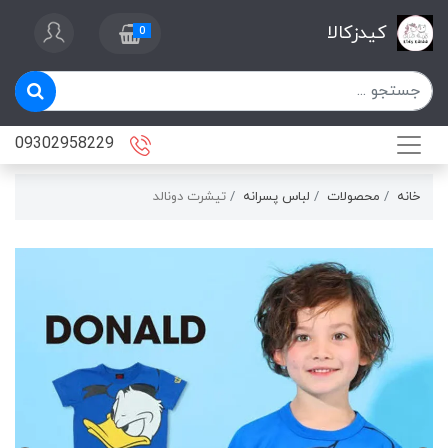
کیدزکالا
0
09302958229
خانه
محصولات
لباس پسرانه
تيشرت دونالد