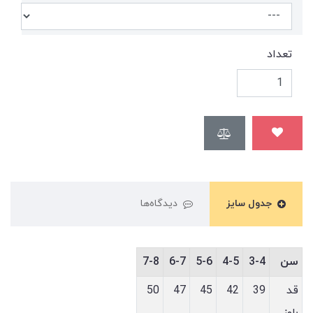
تعداد
جدول سایز
دیدگاه‌ها
سن
3-4
4-5
5-6
6-7
7-8
قد
39
42
45
47
50