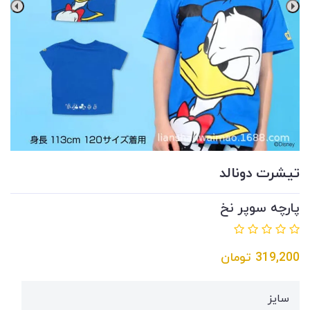
تيشرت دونالد
پارچه سوپر نخ
319,200
تومان
سايز