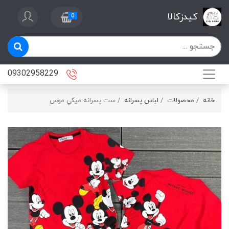
کیدزکالا
0
09302958229
خانه
محصولات
لباس پسرانه
ست پسرانه ميكي موس