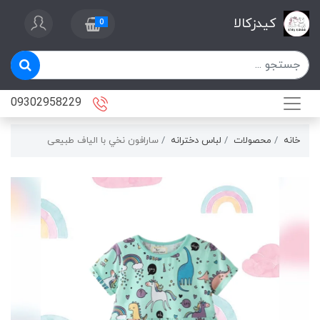
کیدزکالا
0
09302958229
خانه
محصولات
لباس دخترانه
سارافون نخي با الیاف طبیعی