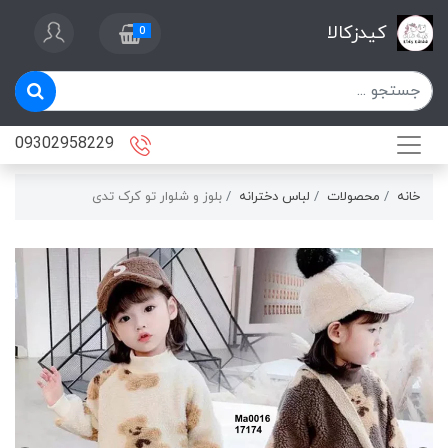
کیدزکالا
0
09302958229
خانه
محصولات
لباس دخترانه
بلوز و شلوار تو کرک تدی