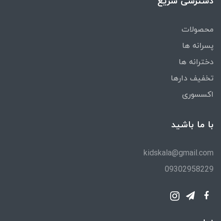
دسترسی سریع
محصولات
پسرانه ها
دخترانه ها
تخفیف دارها
اکسسوری
با ما باشید
kidskala@gmail.com
09302958229