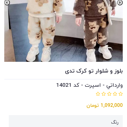
بلوز و شلوار تو کرک تدی
وارداتي - اسپرت - کد 14021
1,092,000
تومان
رنگ